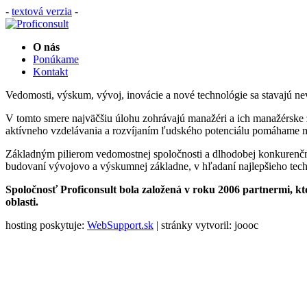
-
textová verzia
-
O nás
Ponúkame
Kontakt
Vedomosti, výskum, vývoj, inovácie a nové technológie sa stavajú ne
V tomto smere najväčšiu úlohu zohrávajú manažéri a ich manažérske z
aktívneho vzdelávania a rozvíjaním ľudského potenciálu pomáhame man
Základným pilierom vedomostnej spoločnosti a dlhodobej konkurenčn
budovaní vývojovo a výskumnej základne, v hľadaní najlepšieho techn
Spoločnosť Proficonsult bola založená v roku 2006 partnermi, kt
oblasti.
hosting poskytuje:
WebSupport.sk
| stránky vytvoril: joooc