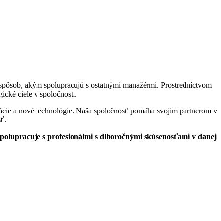
j spôsob, akým spolupracujú s ostatnými manažérmi. Prostredníctvom
cké ciele v spoločnosti.
ácie a nové technológie. Naša spoločnosť pomáha svojim partnerom v
sť.
 spolupracuje s profesionálmi s dlhoročnými skúsenosťami v danej