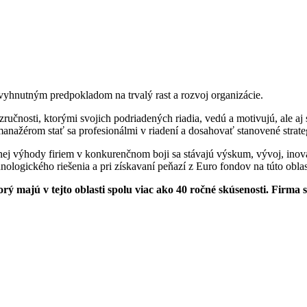
vyhnutným predpokladom na trvalý rast a rozvoj organizácie.
ručnosti, ktorými svojich podriadených riadia, vedú a motivujú, ale a
ažérom stať sa profesionálmi v riadení a dosahovať stanovené strategi
ej výhody firiem v konkurenčnom boji sa stávajú výskum, vývoj, inov
ologického riešenia a pri získavaní peňazí z Euro fondov na túto obla
orý majú v tejto oblasti spolu viac ako 40 ročné skúsenosti. Firma